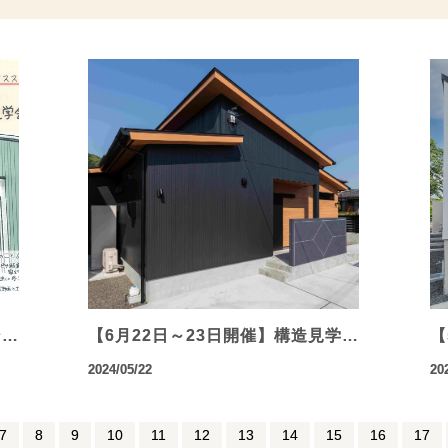
ン…
【6月22日～23日開催】構造見学…
【
2024/05/22
20
7
8
9
10
11
12
13
14
15
16
17