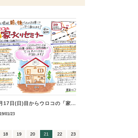
月17日(日)目からウロコの「家…
19/01/23
18
19
20
21
22
23