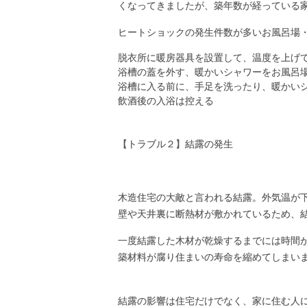
くなってきましたが、築年数が経っている
ヒートショックの発生件数が多いお風呂場
脱衣所に暖房器具を設置して、温度を上げ
浴槽の蓋を外す、暖かいシャワーをお風呂
浴槽に入る前に、手足を洗ったり、暖かい
飲酒後の入浴は控える
【トラブル２】結露の発生
木造住宅の大敵と言われる結露。外気温が
壁や天井裏に断熱材が敷かれているため、
一度結露した木材が乾燥するまでには時間
築材料が腐り住まいの寿命を縮めてしまい
結露の影響は住宅だけでなく、家に住む人