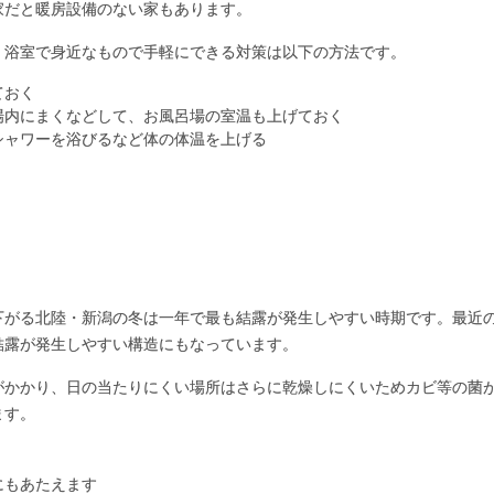
家だと暖房設備のない家もあります。
・浴室で身近なもので手軽にできる対策は以下の方法です。
ておく
場内にまくなどして、お風呂場の室温も上げておく
シャワーを浴びるなど体の体温を上げる
下がる北陸・新潟の冬は一年で最も結露が発生しやすい時期です。最近
結露が発生しやすい構造にもなっています。
がかかり、日の当たりにくい場所はさらに乾燥しにくいためカビ等の菌
ます。
にもあたえます