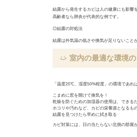
結露から発生するカビは人の健康にも影響
高齢者なら肺炎が代表的な例です。
◎結露の対処法
結露は外気温の低さや換気が足りないこと
室内の最適な環境の
「温度20℃、湿度50%程度」の環境であ
こまめに窓を開けて換気を！
乾燥を防ぐための加湿器の使用は、できる
ホコリや汚れなど、カビの栄養源となるも
結露を見つけたら早めに拭き取る
カビ対策には、日の当たらない北側の部屋