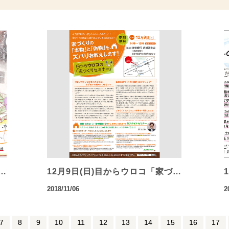
 …
12月9日(日)目からウロコ「家づ…
2018/11/06
2
7
8
9
10
11
12
13
14
15
16
17