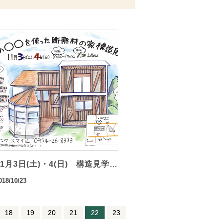
11月3日(土)・4(日) 構造見学…
018/10/23
18
19
20
21
22
23