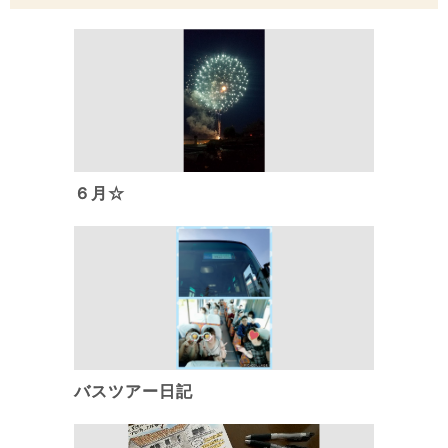
６月☆
バスツアー日記