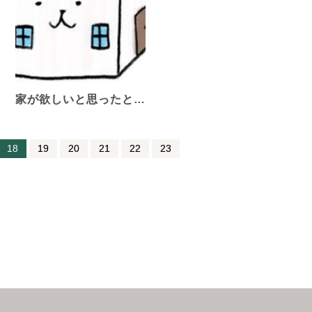
家が欲しいと思ったと…
18
19
20
21
22
23