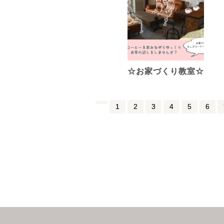
☆お家づくり教室☆
1
2
3
4
5
6