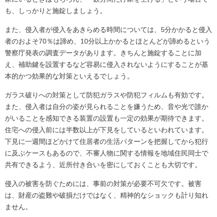
も、しっかりと施錠しましょう。
また、侵入者が侵入をあきらめる時間については、5分かかると侵入
者のおよそ70％は諦め、10分以上かかるとほとんどが諦めるという
警察庁発表の調査データがあります。きちんと施錠することに加
え、補助鍵を設置するなど容易に侵入されないようにすることが基
本的かつ効果的な対策といえるでしょう。
ガラス破りへの対策として防犯ガラスや防犯フィルムも有効です。
また、侵入者は自分の姿が見られることを嫌うため、音や光で誰か
がいることを感知できる装置の設置も一定の効果が期待できます。
住宅への侵入前には半数以上が下見をしているといわれています。
下見に一週間ほどかけて住居者の生活パターンを把握してから犯行
に及ぶケースもあるので、不審人物に関する情報を地域住民同士で
共有できるよう、近所付き合いを密にしておくことも大切です。
侵入の被害を防ぐためには、事前の対策が必要不可欠です。被害
は、財産の盗難や破損だけではなく、精神的なショックも計り知れ
ません。