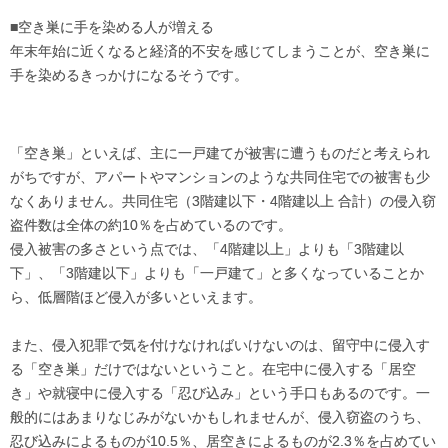
■空き巣に手を染める人が増える
年末年始に近くなると経済的不安を感じてしまうことが、空き巣に
手を染めるきっかけになるそうです。
「空き巣」といえば、主に一戸建てが被害に遭うものだと考えられ
がちですが、アパートやマンションのような共同住宅での被害も少
なくありません。共同住宅（3階建以下・4階建以上 合計）の侵入窃
盗件数は全体の約10％を占めているのです。
侵入被害の多さという点では、「4階建以上」よりも「3階建以
下」、「3階建以下」よりも「一戸建て」と多くなっていることか
ら、低層階ほど侵入が多いといえます。
また、侵入犯罪で気を付けなければいけないのは、留守中に侵入す
る「空き巣」だけではないということ。在宅中に侵入する「居空
き」や就寝中に侵入する「忍び込み」という手口もあるのです。一
般的にはあまりなじみがないかもしれませんが、侵入窃盗のうち、
忍び込みによるものが10.5％、居空きによるものが2.3％を占めてい