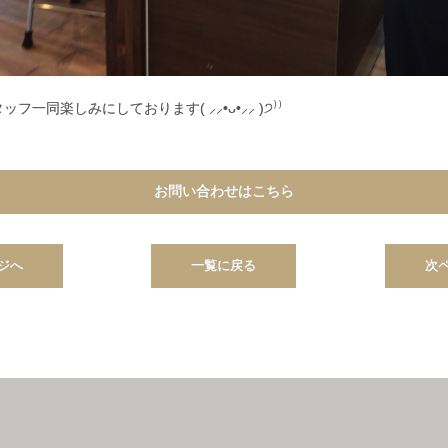
同楽しみにしております( ⸝⸝•ᴗ•⸝⸝ )੭⁾⁾
お問い合わせはこちら
ジへ
一覧に戻る
次