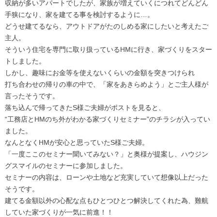
収納が多いアパートでしたが、家族が増えていくにつれてどんどん
手狭になり、家を建てる事を検討するように…。
どうせ建てるなら、アウトドアがたのしめる家にしたいと考えたご
主人。
そういう住宅を専門に取り扱っているHMに行き、家づくりをスター
トしました。
しかし、趣味にお金等を使えないくらいの金額を突きつけられ
打ち合わせの帰りの車の中で、「家をあきらめよう」とご主人様が
言ったそうです。
落ち込んで帰ってきたS様ご夫婦がポストを見ると、
“工務店とHMのち外がわかる家づくりセミナー”のチラシが入ってい
ました。
なんとなくHMが安心と思っていたS様ご夫婦。
「一度ここのセミナー聞いてみない？」と奥様が提案し、ハウジン
グスマイルのセミナーに参加しました。
セミナーの内容は、ローンや土地など充実していて想像以上だった
そうです。
建てる金額以外の心配な点もひとつひとつ解決してくれた為、難航
していた家づくりが一気に前進！！