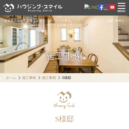
MENU
佐賀県武雄市で新築注文住宅・家づくりを承る「ハウジングスマイル」の施工事例を
ご紹介する詳細ページです。
施工事例
ホーム
施工事例
施工事例
S様邸
S様邸