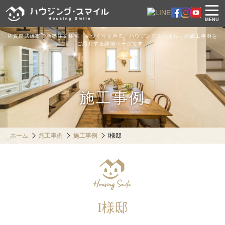
MENU
佐賀県武雄市で新築注文住宅・家づくりを承る「ハウジングスマイル」の施工事例を
ご紹介する詳細ページです。
施工事例
ホーム
施工事例
施工事例
I様邸
I様邸