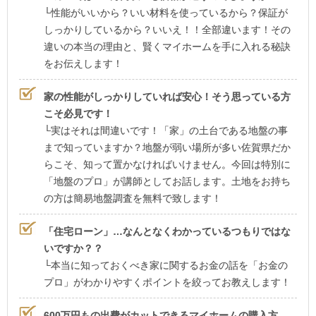
└性能がいいから？いい材料を使っているから？保証が
しっかりしているから？いいえ！！全部違います！その
違いの本当の理由と、賢くマイホームを手に入れる秘訣
をお伝えします！
家の性能がしっかりしていれば安心！そう思っている方
こそ必見です！
└実はそれは間違いです！「家」の土台である地盤の事
まで知っていますか？地盤が弱い場所が多い佐賀県だか
らこそ、知って置かなければいけません。今回は特別に
「地盤のプロ」が講師としてお話します。土地をお持ち
の方は簡易地盤調査を無料で致します！
「住宅ローン」…なんとなくわかっているつもりではな
いですか？？
└本当に知っておくべき家に関するお金の話を「お金の
プロ」がわかりやすくポイントを絞ってお教えします！
600万円もの出費がカットできるマイホームの購入方