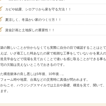
カビや結露、シロアリから家を守る方法！！
夏涼しく、冬温かい家のつくり方！！
資金計画と土地探しの重要性！！
建築の難しいことが分からなくても実際に自分の目で確認することはと
例えば、いざ着工した時あなたの家で粗雑な工事をしていないかを素人
構造見学会などで現場を見ておくことで違いを感じ取ることができる事
住宅の欠陥は見えないところでおきるのです。
また構造躯体の良し悪しは5年後、10年後…。
リフォーム時や地震、台風などの災害時に真価が問われます。
だからこそ、ハウジングスマイルでは土台や基礎、構造を見て、聞いて
います。