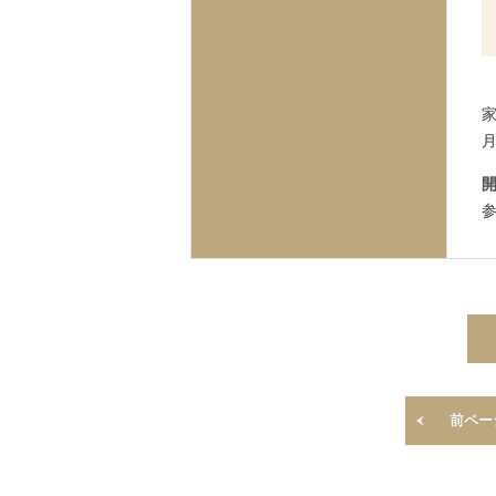
開
前ペー