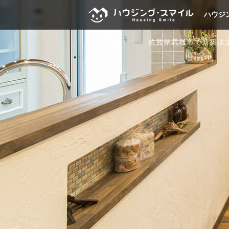
ハウジ
佐賀県武雄市で新築注